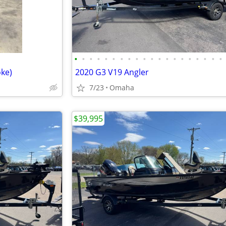
•
•
•
•
•
•
•
•
•
•
•
•
•
•
•
•
•
•
•
•
ke)
2020 G3 V19 Angler
7/23
Omaha
$39,995