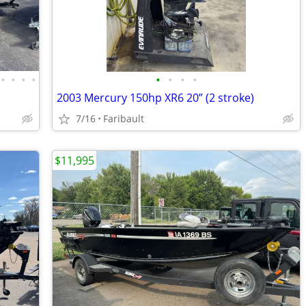
•
•
•
•
•
•
•
•
2003 Mercury 150hp XR6 20” (2 stroke)
7/16
Faribault
$11,995