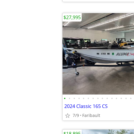
$27,995
•
•
•
•
•
•
•
•
•
•
•
•
•
•
•
2024 Classic 165 CS
7/9
Faribault
$18,895