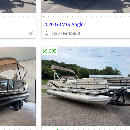
•
•
•
•
•
•
•
•
•
•
•
•
•
•
•
•
•
•
•
•
•
•
•
•
•
•
2020 G3 V19 Angler
7/23
Faribault
$9,995
•
•
•
•
•
•
•
•
•
•
•
•
•
•
•
•
•
•
•
•