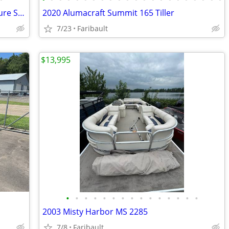
2001 Sun Tracker Party Barge 21 Signature Series
2020 Alumacraft Summit 165 Tiller
7/23
Faribault
$13,995
•
•
•
•
•
•
•
•
•
•
•
•
•
•
•
2003 Misty Harbor MS 2285
7/8
Faribault