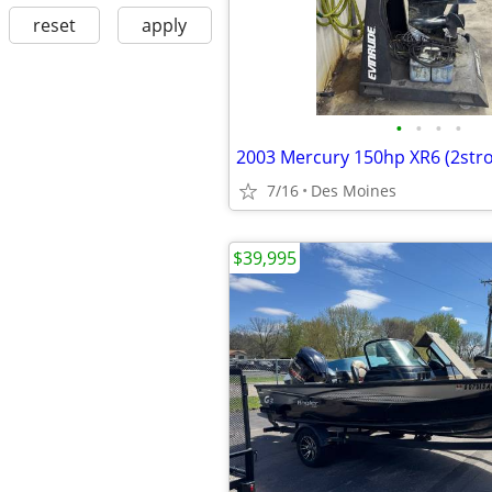
reset
apply
•
•
•
•
2003 Mercury 150hp XR6 (2stro
7/16
Des Moines
$39,995