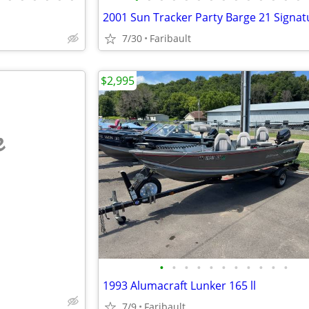
7/30
Faribault
$2,995
e
•
•
•
•
•
•
•
•
•
•
•
1993 Alumacraft Lunker 165 ll
7/9
Faribault