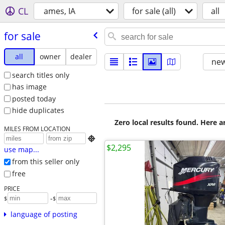
CL
ames, IA
for sale (all)
all
for sale
all
owner
dealer
new
search titles only
has image
posted today
hide duplicates
Zero local results found. Here 
MILES FROM LOCATION

$2,295
use map...
from this seller only
free
PRICE
-
$
$
language of posting