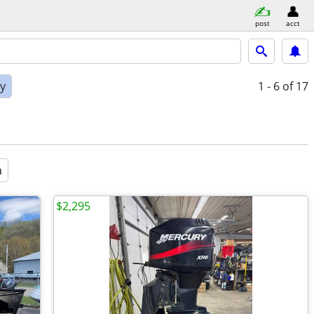
post
acct
ly
1 - 6
of 17
a
$2,295