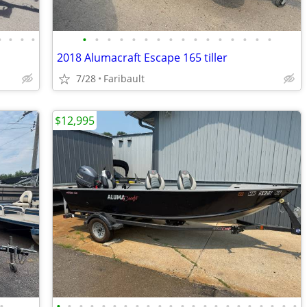
•
•
•
•
•
•
•
•
•
•
•
•
•
•
•
•
•
•
•
•
2018 Alumacraft Escape 165 tiller
7/28
Faribault
$12,995
•
•
•
•
•
•
•
•
•
•
•
•
•
•
•
•
•
•
•
•
•
•
•