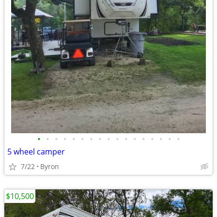
•
•
•
•
•
•
•
•
•
•
•
•
•
•
•
•
•
5 wheel camper
7/22
Byron
$10,500