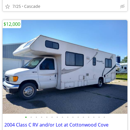
7/25
Cascade
$12,000
•
•
•
•
•
•
•
•
•
•
•
•
•
•
•
•
2004 Class C RV and/or Lot at Cottonwood Cove