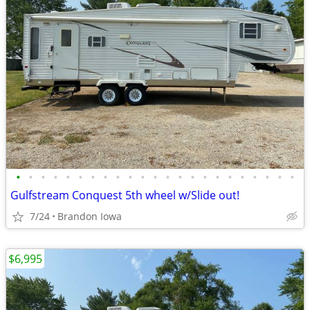
•
•
•
•
•
•
•
•
•
•
•
•
•
•
•
•
•
•
•
•
•
•
•
Gulfstream Conquest 5th wheel w/Slide out!
7/24
Brandon Iowa
$6,995