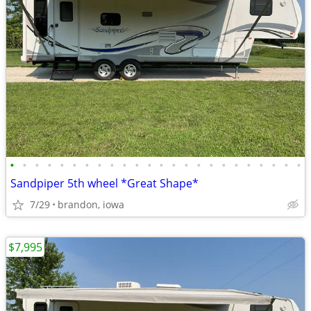
•
•
•
•
•
•
•
•
•
•
•
•
•
•
•
•
•
•
•
•
•
•
•
•
Sandpiper 5th wheel *Great Shape*
7/29
brandon, iowa
$7,995