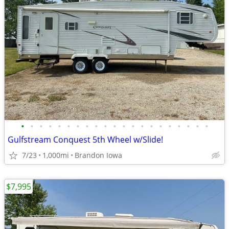
•
•
•
•
•
•
•
•
•
•
•
•
•
•
•
•
•
•
•
•
•
Gulfstream Conquest 5th Wheel w/Slide!
7/23
1,000mi
Brandon Iowa
$7,995