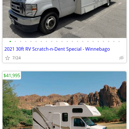
•
•
•
•
•
•
•
•
•
•
•
•
•
•
•
•
•
•
•
•
•
•
2021 30ft RV Scratch-n-Dent Special - Winnebago
7/24
$41,995