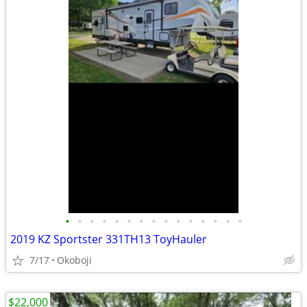
•
•
•
•
•
•
•
•
•
•
•
•
•
•
•
2019 KZ Sportster 331TH13 ToyHauler
7/17
Okoboji
$22,000