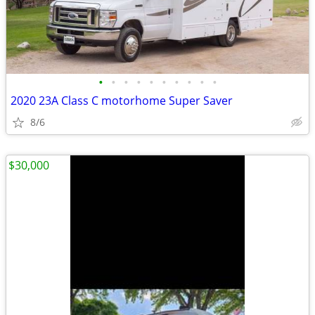
•
•
•
•
•
•
•
•
•
•
2020 23A Class C motorhome Super Saver
8/6
$30,000