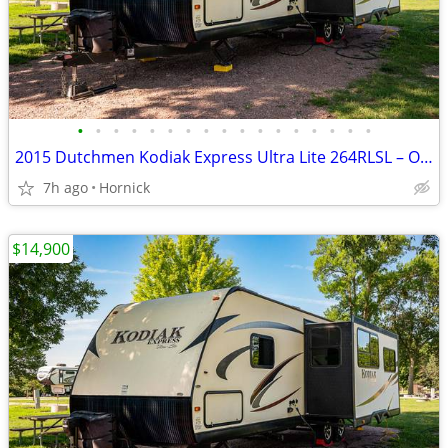
•
•
•
•
•
•
•
•
•
•
•
•
•
•
•
•
•
2015 Dutchmen Kodiak Express Ultra Lite 264RLSL – One Owner
7h ago
Hornick
$14,900