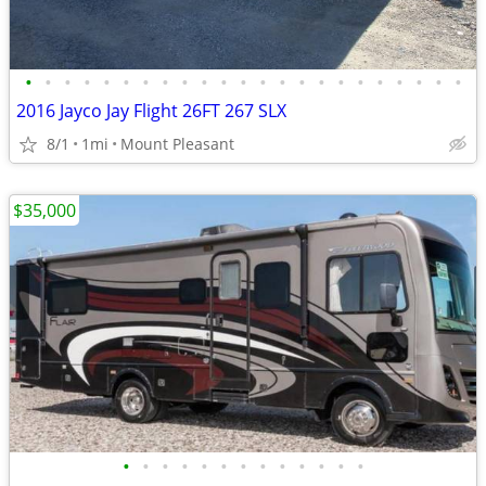
•
•
•
•
•
•
•
•
•
•
•
•
•
•
•
•
•
•
•
•
•
•
•
2016 Jayco Jay Flight 26FT 267 SLX
8/1
1mi
Mount Pleasant
$35,000
•
•
•
•
•
•
•
•
•
•
•
•
•