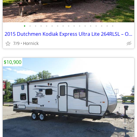
•
•
•
•
•
•
•
•
•
•
•
•
•
•
•
•
•
2015 Dutchmen Kodiak Express Ultra Lite 264RLSL – One Owner
7/9
Hornick
$10,900