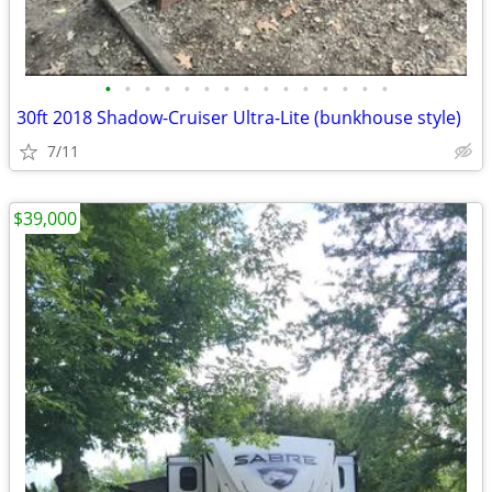
•
•
•
•
•
•
•
•
•
•
•
•
•
•
•
30ft 2018 Shadow-Cruiser Ultra-Lite (bunkhouse style)
7/11
$39,000