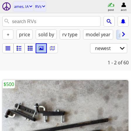
ames, IA
RVs
post
acct
+
price
sold by
rv type
model year
good
newest
1 - 2
of 60
$500