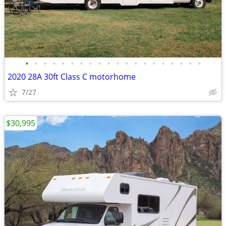
•
•
•
•
•
•
•
•
•
•
•
•
•
•
•
•
•
•
•
•
2020 28A 30ft Class C motorhome
7/27
$30,995