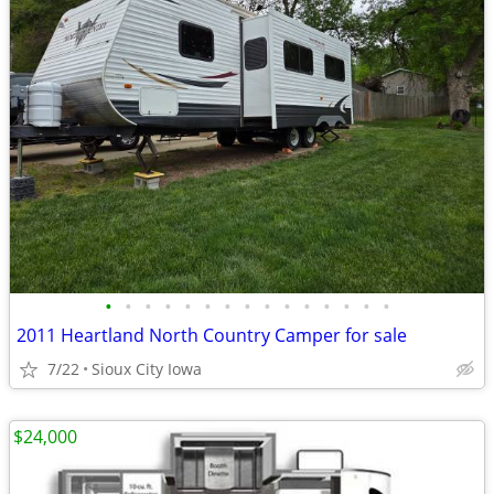
•
•
•
•
•
•
•
•
•
•
•
•
•
•
•
2011 Heartland North Country Camper for sale
7/22
Sioux City Iowa
$24,000