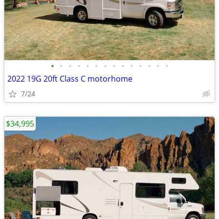
•
•
•
•
•
•
•
•
•
•
•
•
•
•
2022 19G 20ft Class C motorhome
7/24
$34,995