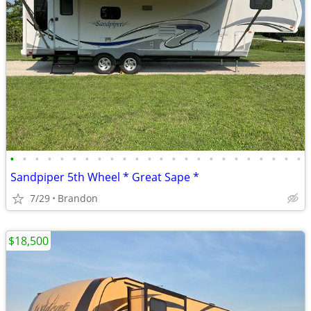
•
•
•
•
•
•
•
•
•
•
•
•
•
•
•
•
•
•
•
•
•
•
•
•
Sandpiper 5th Wheel * Great Sape *
7/29
Brandon
$18,500