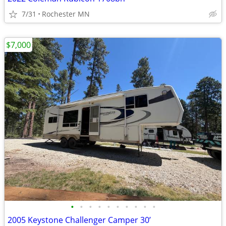
7/31
Rochester MN
$7,000
•
•
•
•
•
•
•
•
•
•
2005 Keystone Challenger Camper 30’