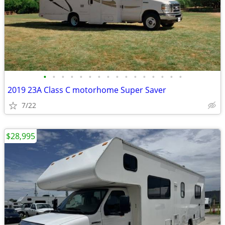
•
•
•
•
•
•
•
•
•
•
•
•
•
•
•
•
2019 23A Class C motorhome Super Saver
7/22
$28,995