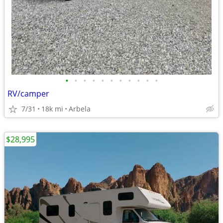
•
•
•
•
•
•
•
•
•
•
•
RV/camper
7/31
18k mi
Arbela
$28,995