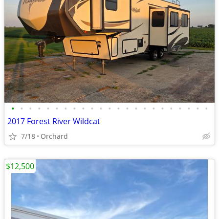
•
•
•
•
•
•
•
•
•
•
•
•
•
•
•
•
•
•
•
•
•
•
•
2017 Forest River Wildcat
7/18
Orchard
$12,500