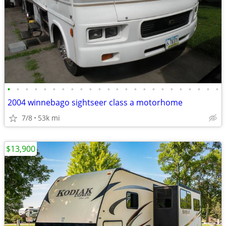
•
•
•
•
•
•
•
•
•
•
•
•
•
•
•
•
•
•
•
•
•
•
•
•
2004 winnebago sightseer class a motorhome
7/8
53k mi
$13,900