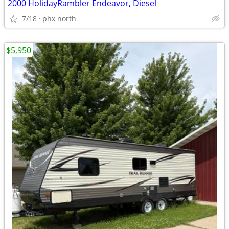
2000 HolidayRambler Endeavor, Diesel
7/18
phx north
$5,950