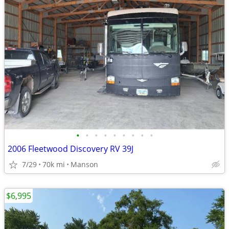
•
•
•
•
•
•
•
•
•
2006 Fleetwood Discovery RV 39J
7/29
70k mi
Manson
$6,995